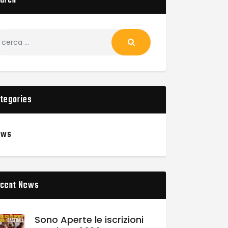
arch
tegories
ews
cent News
Sono Aperte le iscrizioni