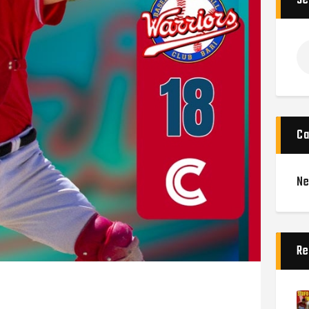
Se
Ca
N
Re