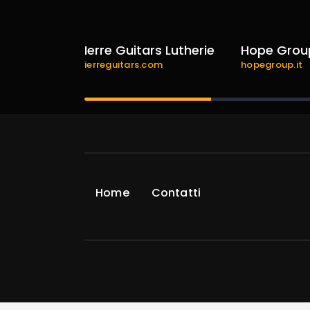
ence
Ierre Guitars Lutherie
Hope Grou
e.com
ierreguitars.com
hopegroup.it
Home
Contatti