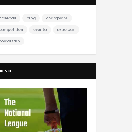
baseball
blog
champions
competition
evento
expo bari
noicattaro
onsor