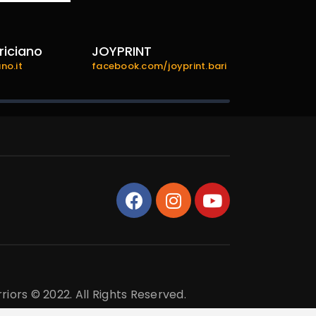
riciano
JOYPRINT
bariexper
no.it
facebook.com/joyprint.bari
bariexperien
riors © 2022. All Rights Reserved.