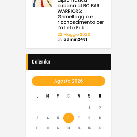
diplomatica
cubana al BC BARI
WARRIORS:
Gemellaggio e
riconoscimento per
l’atleta Erik
22 Maggio 2023
by
admin2481
Calendar
Agosto 2026
L
M
M
G
V
S
D
1
2
3
4
5
6
7
8
9
10
11
12
13
14
15
16