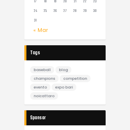
17
18
19
20
21
22
23
24
25
26
27
28
29
30
31
« Mar
Tags
baseball
blog
champions
competition
evento
expo bari
noicattaro
Sponsor