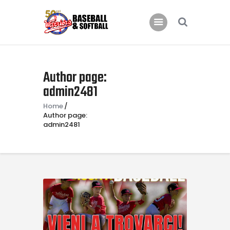
Home
B.C. Bari Warriors
Inizia a Giocare!
Author page:
News
admin2481
Eventi
Home
Galleria Warriors
Author page:
admin2481
Contatti