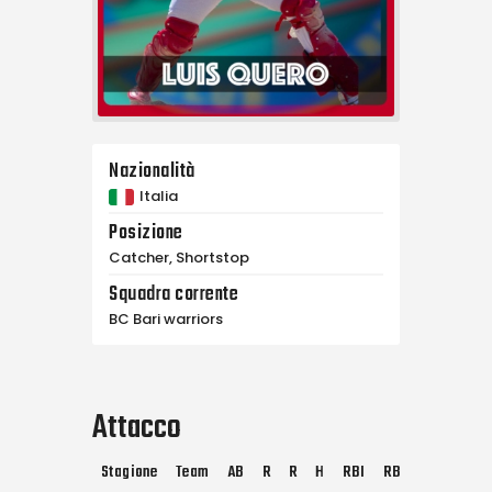
Nazionalità
Italia
Posizione
Catcher, Shortstop
Squadra corrente
BC Bari warriors
Attacco
Stagione
Team
AB
R
R
H
RBI
RBI
2B
3B