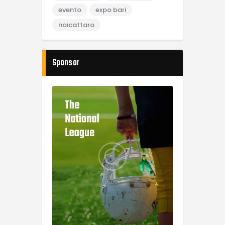
evento
expo bari
noicattaro
Sponsor