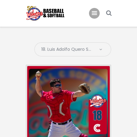
Home
B.C. Bari Warriors
Inizia a Giocare!
News
Eventi
Galleria Warriors
Contatti