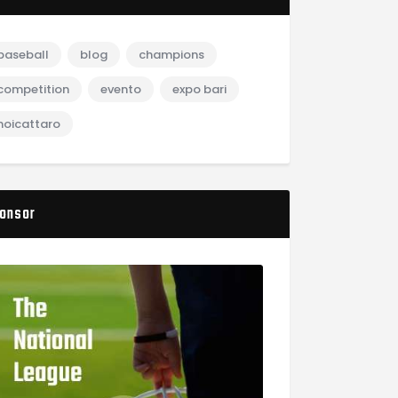
baseball
blog
champions
competition
evento
expo bari
noicattaro
onsor