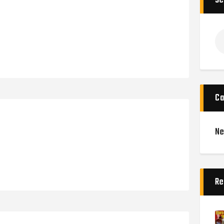
Se
Ca
N
Re