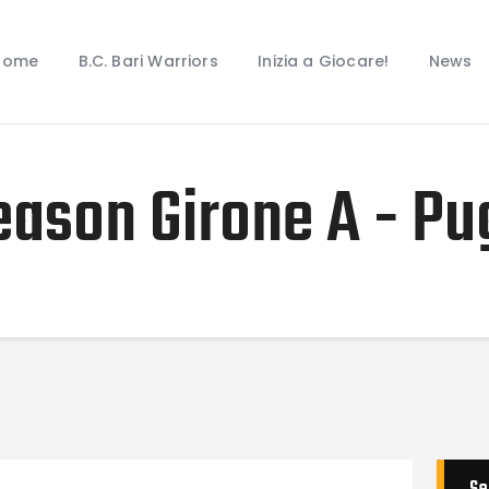
Home
B.C. Bari Warriors
Home
B.C. Bari Warriors
Inizia a Giocare!
News
Inizia a Giocare!
News
Eventi
eason Girone A - Pu
Galleria Warriors
Contatti