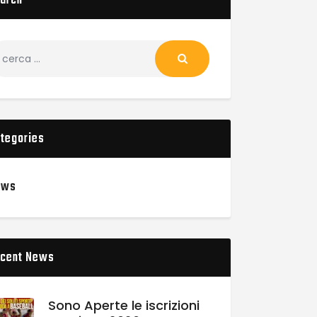
arch
tegories
ews
cent News
Sono Aperte le iscrizioni