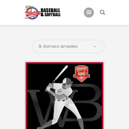
Home
B.C. Bari Warriors
Inizia a Giocare!
News
Eventi
Galleria Warriors
Contatti