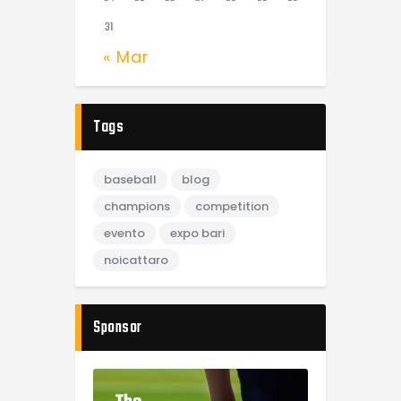
31
« Mar
Tags
baseball
blog
champions
competition
evento
expo bari
noicattaro
Sponsor