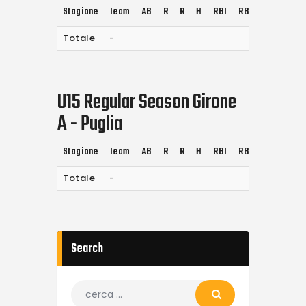
Stagione
Team
AB
R
R
H
RBI
RBI
2B
3B
Totale
-
U15 Regular Season Girone
A - Puglia
Stagione
Team
AB
R
R
H
RBI
RBI
2B
3B
Totale
-
Search