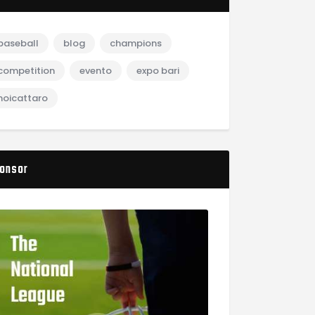
baseball
blog
champions
competition
evento
expo bari
noicattaro
onsor