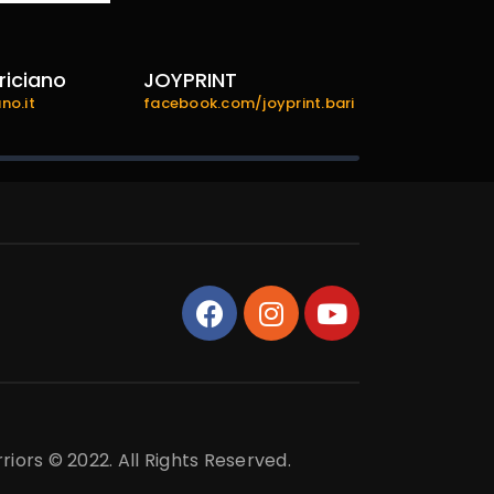
riciano
JOYPRINT
bariexper
no.it
facebook.com/joyprint.bari
bariexperien
riors © 2022. All Rights Reserved.