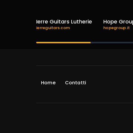
ence
Ierre Guitars Lutherie
Hope Grou
e.com
ierreguitars.com
hopegroup.it
Home
Contatti