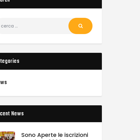
arch
tegories
ews
cent News
Sono Aperte le iscrizioni