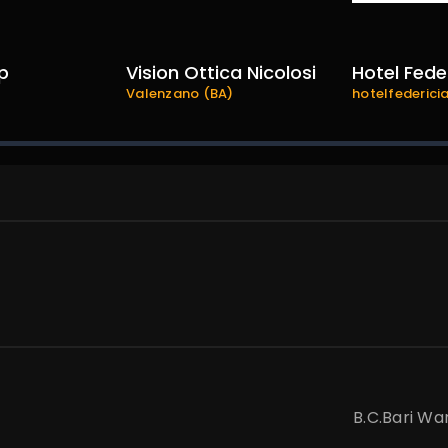
p
Vision Ottica Nicolosi
Hotel Fede
Valenzano (BA)
hotelfedericia
B.C.Bari War