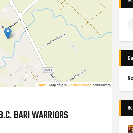
Se
Ca
N
Leaflet
| Map data ©
OpenStreetMap
contributors
Re
B.C. BARI WARRIORS