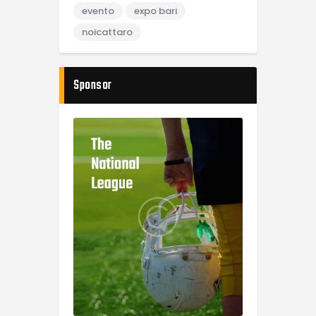
evento
expo bari
noicattaro
Sponsor