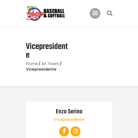
Home
B.C. Bari Warriors
Inizia a Giocare!
Vicepresident
News
e
Eventi
Home
All Team
Galleria Warriors
Vicepresidente
Contatti
Enzo Serino
Vicepresidente