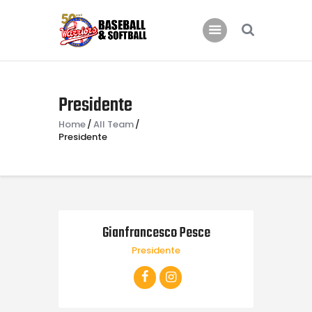
Home
B.C. Bari Warriors
Inizia a Giocare!
Presidente
News
Home
All Team
Eventi
Presidente
Galleria Warriors
Contatti
Gianfrancesco Pesce
Presidente