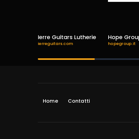
ence
Ierre Guitars Lutherie
Hope Grou
e.com
ierreguitars.com
hopegroup.it
Home
Contatti