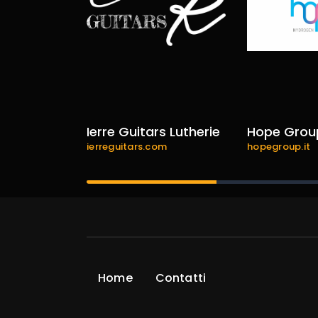
ence
Ierre Guitars Lutherie
Hope Grou
e.com
ierreguitars.com
hopegroup.it
Home
Contatti