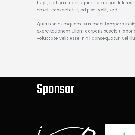
fugit, sed quia consequuntur magni dolores e
amet, consectetur, adipisci velit, sed.
Quia non numquam eius modi tempora incidu
exercitationem ullam corporis suscipit labor
voluptate velit esse, nihil consequatur, vel 
Sponsor