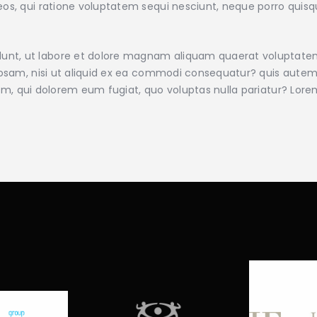
os, qui ratione voluptatem sequi nesciunt, neque porro quisqu
nt, ut labore et dolore magnam aliquam quaerat voluptate
iosam, nisi ut aliquid ex ea commodi consequatur? quis autem 
illum, qui dolorem eum fugiat, quo voluptas nulla pariatur? Lo