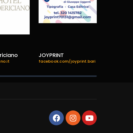
riciano
JOYPRINT
bariexper
no.it
facebook.com/joyprint.bari
bariexperien