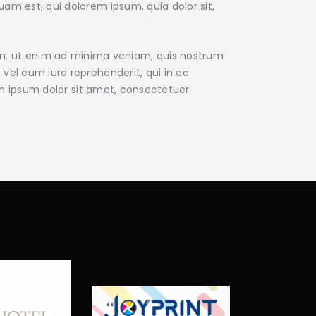
am est, qui dolorem ipsum, quia dolor sit,
m. ut enim ad minima veniam, quis nostrum
vel eum iure reprehenderit, qui in ea
rem ipsum dolor sit amet, consectetuer