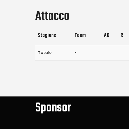
Attacco
Stagione
Team
AB
R
Totale
-
Sponsor