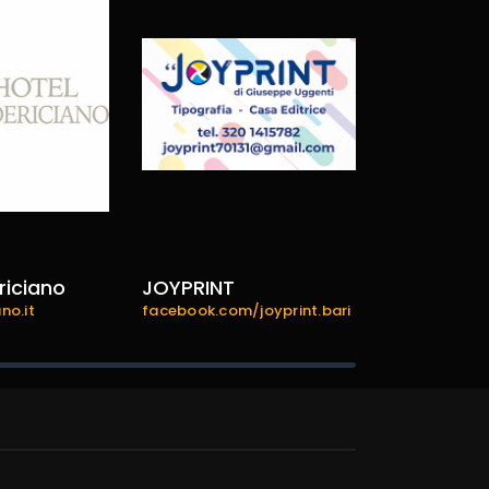
riciano
JOYPRINT
bariexper
no.it
facebook.com/joyprint.bari
bariexperien