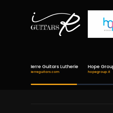
ence
Ierre Guitars Lutherie
Hope Grou
e.com
ierreguitars.com
hopegroup.it