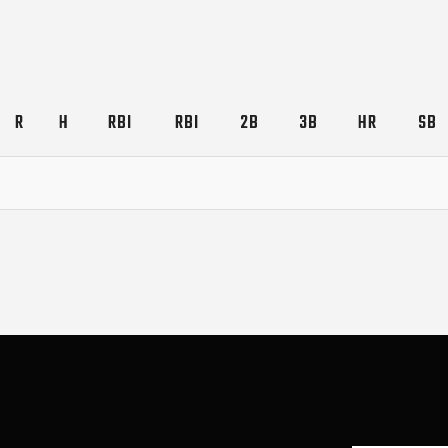
R
H
RBI
RBI
2B
3B
HR
SB