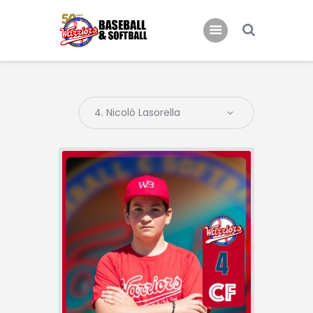
Home
B.C. Bari Warriors
Inizia a Giocare!
News
Eventi
Galleria Warriors
Contatti