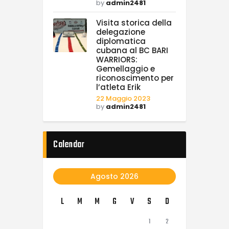
by
admin2481
Visita storica della
delegazione
diplomatica
cubana al BC BARI
WARRIORS:
Gemellaggio e
riconoscimento per
l’atleta Erik
22 Maggio 2023
by
admin2481
Calendar
Agosto 2026
L
M
M
G
V
S
D
1
2