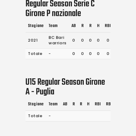
Regular Season Serie C
Girone P nazionale
Stagione
Team
AB
R
R
H
RBI
RBI
2B
BC Bari
2021
0
0
0
0
0
0
0
warriors
Totale
-
0
0
0
0
0
0
0
U15 Regular Season Girone
A - Puglia
Stagione
Team
AB
R
R
H
RBI
RBI
2B
3B
Totale
-