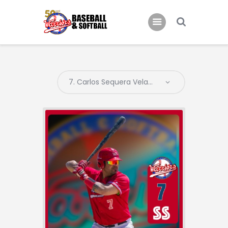
Home
B.C. Bari Warriors
Inizia a Giocare!
News
Eventi
Galleria Warriors
Contatti