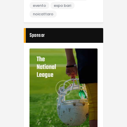
evento
expo bari
noicattaro
Sponsor