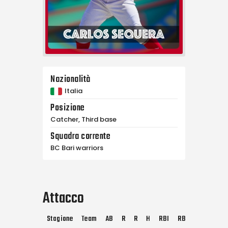
Nazionalità
Italia
Posizione
Catcher, Third base
Squadra corrente
BC Bari warriors
Attacco
Stagione
Team
AB
R
R
H
RBI
RBI
2B
3B